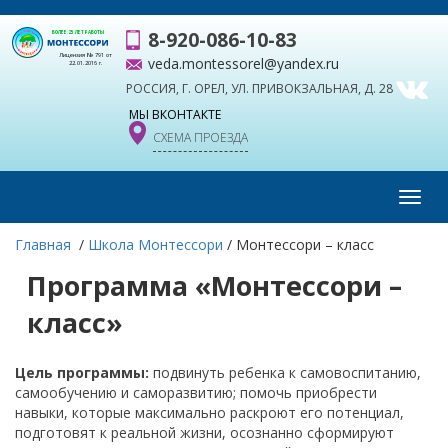
8-920-086-10-83
БОЛЕЕ 25 ЛЕТ РАБОТЫ
Лицензия № 791 от
veda.montessorel@yandex.ru
22.01.2016 г.
РОССИЯ, Г. ОРЕЛ, УЛ. ПРИВОКЗАЛЬНАЯ, Д. 28
МЫ ВКОНТАКТЕ
СХЕМА ПРОЕЗДА
Toggl
navig
Главная
/
Школа Монтессори
/
Монтессори – класс
Программа «Монтессори –
класс»
Цель программы:
подвинуть ребенка к самовоспитанию,
самообучению и саморазвитию; помочь приобрести
навыки, которые максимально раскроют его потенциал,
подготовят к реальной жизни, осознанно сформируют