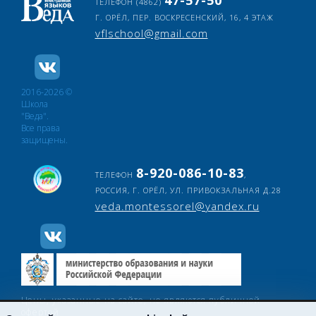
47-57-50
ТЕЛЕФОН
(4862)
Г. ОРЁЛ, ПЕР. ВОСКРЕСЕНСКИЙ, 16, 4 ЭТАЖ
vflschool@gmail.com
2016-2026 ©
Школа
"Веда".
Все права
защищены.
8-920-086-10-83
ТЕЛЕФОН
,
РОССИЯ, Г. ОРЁЛ, УЛ. ПРИВОКЗАЛЬНАЯ Д.28
veda.montessorel@yandex.ru
Цены, указанные на сайте, не являются публичной
офертой