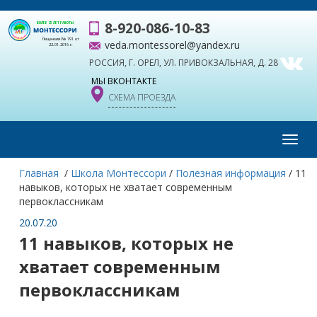
8-920-086-10-83
БОЛЕЕ 25 ЛЕТ РАБОТЫ
Лицензия № 791 от
veda.montessorel@yandex.ru
22.01.2016 г.
РОССИЯ, Г. ОРЕЛ, УЛ. ПРИВОКЗАЛЬНАЯ, Д. 28
МЫ ВКОНТАКТЕ
СХЕМА ПРОЕЗДА
Toggl
navig
Главная
/
Школа Монтессори
/
Полезная информация
/
11
навыков, которых не хватает современным
первоклассникам
20.07.20
11 навыков, которых не
хватает современным
первоклассникам