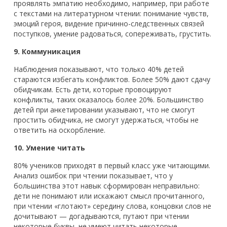
проявлять эмпатию необходимо, например, при работе
с текстами на литературном чтении: понимание чувств,
эмоций героя, видение причинно-следственных связей
поступков, умение радоваться, сопереживать, грустить.
9. Коммуникация
Наблюдения показывают, что только 40% детей
стараются избегать конфликтов. Более 50% дают сдачу
обидчикам. Есть дети, которые провоцируют
конфликты, таких оказалось более 20%. Большинство
детей при анкетировании указывают, что не смогут
простить обидчика, не смогут удержаться, чтобы не
ответить на оскорбление.
10. Умение читать
80% учеников приходят в первый класс уже читающими.
Анализ ошибок при чтении показывает, что у
большинства этот навык сформирован неправильно:
дети не понимают или искажают смысл прочитанного,
при чтении «глотают» середину слова, концовки слов не
дочитывают — догадываются, путают при чтении
некоторые буквы, не умеют читать некоторые