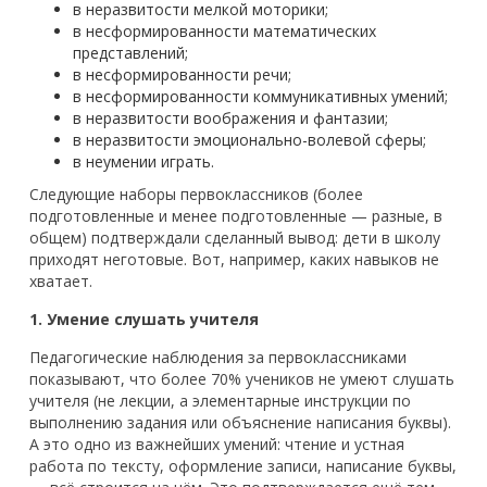
в неразвитости мелкой моторики;
в несформированности математических
представлений;
в несформированности речи;
в несформированности коммуникативных умений;
в неразвитости воображения и фантазии;
в неразвитости эмоционально-волевой сферы;
в неумении играть.
Следующие наборы первоклассников (более
подготовленные и менее подготовленные — разные, в
общем) подтверждали сделанный вывод: дети в школу
приходят неготовые. Вот, например, каких навыков не
хватает.
1. Умение слушать учителя
Педагогические наблюдения за первоклассниками
показывают, что более 70% учеников не умеют слушать
учителя (не лекции, а элементарные инструкции по
выполнению задания или объяснение написания буквы).
А это одно из важнейших умений: чтение и устная
работа по тексту, оформление записи, написание буквы,