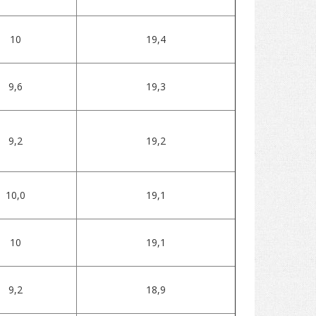
10
19,4
9,6
19,3
9,2
19,2
10,0
19,1
10
19,1
9,2
18,9