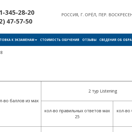
1-345-28-20
РОССИЯ, Г. ОРЁЛ, ПЕР. ВОСКРЕСЕН
2)
47-57-50
ТОВКА К ЭКЗАМЕНАМ
СТОИМОСТЬ ОБУЧЕНИЯ
ОТЗЫВЫ
СВЕДЕНИЯ ОБ ОБР
18
2 тур Listening
ол-во баллов из мах
кол-во правильных ответов мах
кол-во 
25