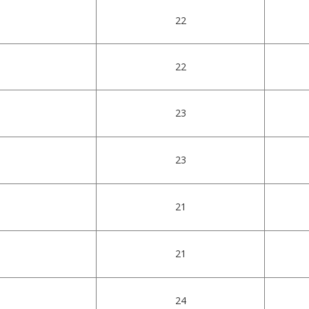
22
22
23
23
21
21
24