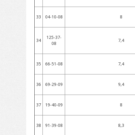
33
04-10-08
8
125-37-
34
7,4
08
35
66-51-08
7,4
36
69-29-09
9,4
37
19-40-09
8
38
91-39-08
8,3