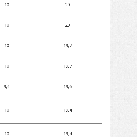
10
20
10
20
10
19,7
10
19,7
9,6
19,6
10
19,4
10
19,4