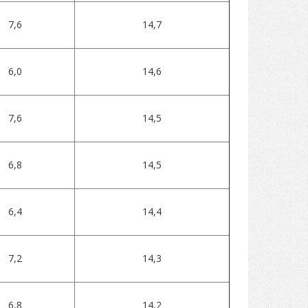
7,6
14,7
6,0
14,6
7,6
14,5
6,8
14,5
6,4
14,4
7,2
14,3
6,8
14,2