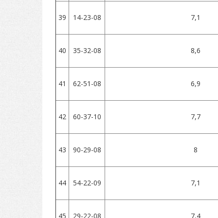
39
14-23-08
7,1
40
35-32-08
8,6
41
62-51-08
6,9
42
60-37-10
7,7
43
90-29-08
8
44
54-22-09
7,1
45
29-22-08
7,4