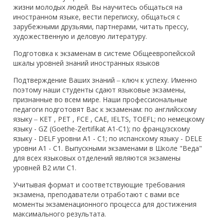
жизни молодых людей. Вы научитесь общаться на
иностранном языке, вести переписку, общаться с
зарубежными друзьями, партнерами, читать прессу,
художественную и деловую литературу.
Подготовка к экзаменам в системе Общеевропейской
шкалы уровней знаний иностранных языков
Подтверждение Ваших знаний ‒ ключ к успеху. Именно
поэтому наши студенты сдают языковые экзамены,
признанные во всем мире. Наши профессиональные
педагоги подготовят Вас к экзаменам: по английскому
языку ‒ KET , PET , FCE , CAE, IELTS, TOEFL; по немецкому
языку - GZ (Goethe-Zertifikat A1-C1); по французскому
языку - DELF уровни А1 - С1; по испанскому языку - DELE
уровни A1 - C1. Выпускными экзаменами в Школе "Веда"
для всех языковых отделений являются экзамены
уровней В2 или С1.
Учитывая формат и соответствующие требования
экзамена, преподаватели отработают с вами все
моменты экзаменационного процесса для достижения
максимального результата.